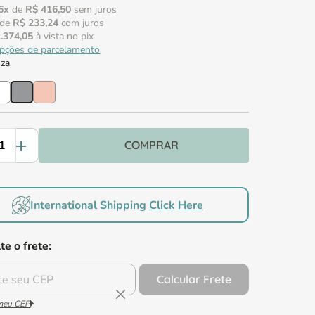
6
x
de
R$
416
,
50
sem juros
de
R$
233
,
24
com juros
2
.
374
,
05
à vista no pix
opções de parcelamento
nza
Comprar
International Shipping
Click Here
te o frete:
Calcular Frete
 meu CEP