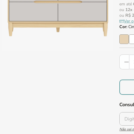
em até
ou
12
x
ou
R$
Ver 
Cor
:
Ci
Consul
Não sei