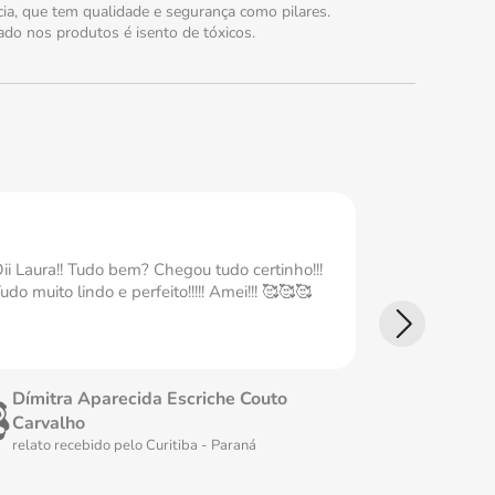
a, que tem qualidade e segurança como pilares.
do nos produtos é isento de tóxicos.
ii Laura!! Tudo bem? Chegou tudo certinho!!!
Ameiii Tudo
udo muito lindo e perfeito!!!!! Amei!!! 🥰🥰🥰
perfeita Ame
Dímitra Aparecida Escriche Couto
Fátima 
Carvalho
relato rec
relato recebido pelo
Curitiba - Paraná