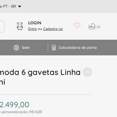
PT
a:
PT - BR
Dúvidas? Fale no WhatsApp
0
Sale
Calculadora de parto
moda 6 gavetas Linha
mi
2
.
499
,
00
 personalização:
R$
0
,
00