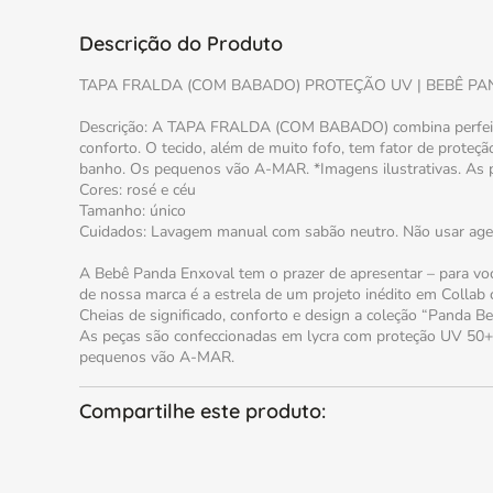
Descrição do Produto
TAPA FRALDA (COM BABADO) PROTEÇÃO UV | BEBÊ PA
Descrição: A TAPA FRALDA (COM BABADO) combina perfeitam
conforto. O tecido, além de muito fofo, tem fator de prote
banho. Os pequenos vão A-MAR. *Imagens ilustrativas. As pe
Cores: rosé e céu
Tamanho: único
Cuidados: Lavagem manual com sabão neutro. Não usar agente
A Bebê Panda Enxoval tem o prazer de apresentar – para vo
de nossa marca é a estrela de um projeto inédito em Collab 
Cheias de significado, conforto e design a coleção “Panda B
As peças são confeccionadas em lycra com proteção UV 50+ 
pequenos vão A-MAR.