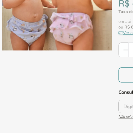
R$
Taxa de
em até
ou
R$
Ver 
Consul
Não sei