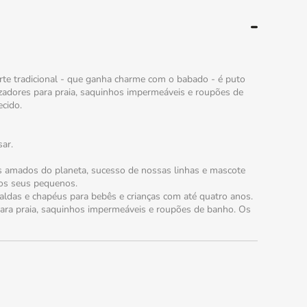
e tradicional - que ganha charme com o babado - é puto
izadores para praia, saquinhos impermeáveis e roupões de
cido.
ar.
s amados do planeta, sucesso de nossas linhas e mascote
dos seus pequenos.
raldas e chapéus para bebês e crianças com até quatro anos.
para praia, saquinhos impermeáveis e roupões de banho. Os