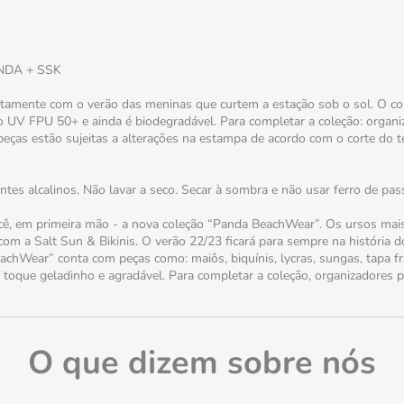
NDA + SSK
ente com o verão das meninas que curtem a estação sob o sol. O cort
ção UV FPU 50+ e ainda é biodegradável. Para completar a coleção: organ
ças estão sujeitas a alterações na estampa de acordo com o corte do te
s alcalinos. Não lavar a seco. Secar à sombra e não usar ferro de pass
cê, em primeira mão - a nova coleção “Panda BeachWear”. Os ursos mai
com a Salt Sun & Bikinis. O verão 22/23 ficará para sempre na história 
eachWear” conta com peças como: maiôs, biquínis, lycras, sungas, tapa f
toque geladinho e agradável. Para completar a coleção, organizadores 
O que dizem sobre nós