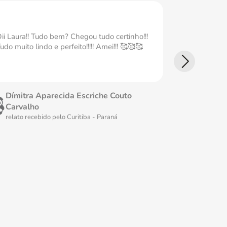
ii Laura!! Tudo bem? Chegou tudo certinho!!!
Ameiii Tudo
udo muito lindo e perfeito!!!!! Amei!!! 🥰🥰🥰
perfeita Ame
Dímitra Aparecida Escriche Couto
Fátima 
Carvalho
relato rec
relato recebido pelo
Curitiba - Paraná