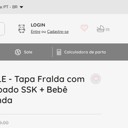
PT
a:
PT - BR
Dúvidas? Fale no WhatsApp
0
Sale
Calculadora de parto
E - Tapa Fralda com
bado SSK + Bebê
nda
9
,
00