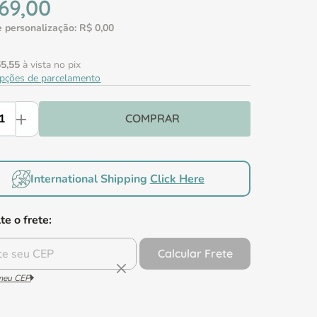
69
,
00
 personalização:
R$
0
,
00
65
,
55
à vista no pix
opções de parcelamento
Comprar
International Shipping
Click Here
te o frete:
Calcular Frete
 meu CEP