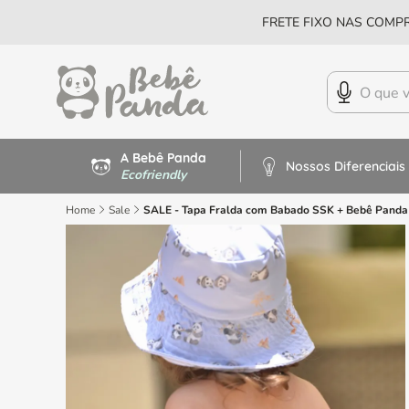
FRETE FIXO NAS COMPR
A Bebê Panda
Nossos Diferenciais
Ecofriendly
Home
Sale
SALE - Tapa Fralda com Babado SSK + Bebê Panda