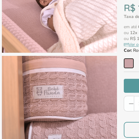
R$
Taxa de
em até
ou
12
x
ou
R$
Ver 
Cor
:
Ro