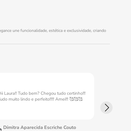
ance une funcionalidade, estética e exclusividade, criando
ii Laura!! Tudo bem? Chegou tudo certinho!!!
Ameiii Tudo
udo muito lindo e perfeito!!!!! Amei!!! 🥰🥰🥰
perfeita Ame
Dímitra Aparecida Escriche Couto
Fátima 