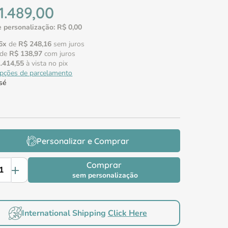
1
.
489
,
00
 personalização:
R$
0
,
00
6
x
de
R$
248
,
16
sem juros
de
R$
138
,
97
com juros
1
.
414
,
55
à vista no pix
opções de parcelamento
sé
Personalizar e Comprar
Comprar
sem personalização
International Shipping
Click Here