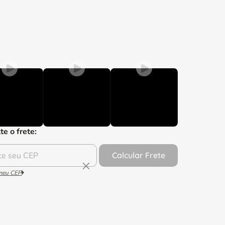
te o frete:
Calcular Frete
 meu CEP