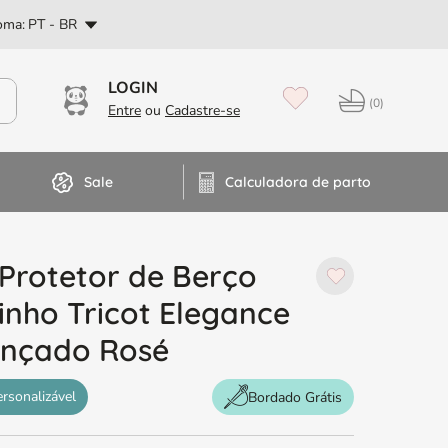
PT
oma:
PT - BR
0
Sale
Calculadora de parto
 Protetor de Berço
inho Tricot Elegance
ançado Rosé
ersonalizável
Bordado Grátis