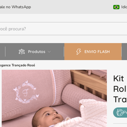
F no Pix
Idi
Produtos
ENVIO FLASH
Elegance Trançado Rosé
Kit
Rol
Tr
P