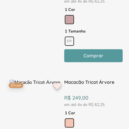
em até
4
x de
R$
62
,
25
1 Cor
1 Tamanho
PP
Comprar
Macacão Tricot Árvore
FLASH
R$
249
,
00
em até
4
x de
R$
62
,
25
1 Cor