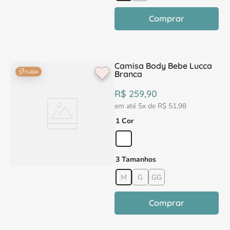
Comprar
Camisa Body Bebe Lucca
Branca
FLASH
R$
259
,
90
em até
5
x de
R$
51
,
98
1 Cor
3 Tamanhos
M
G
GG
Comprar