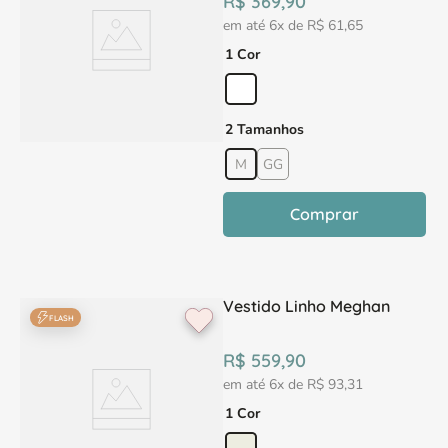
R$
369
,
90
em até
6
x de
R$
61
,
65
1 Cor
2 Tamanhos
M
GG
Comprar
Vestido Linho Meghan
FLASH
R$
559
,
90
em até
6
x de
R$
93
,
31
1 Cor