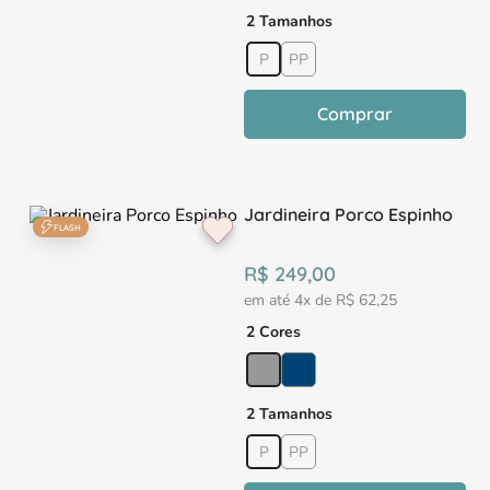
2 Tamanhos
P
PP
Comprar
Jardineira Porco Espinho
FLASH
R$
249
,
00
em até
4
x de
R$
62
,
25
2 Cores
2 Tamanhos
P
PP