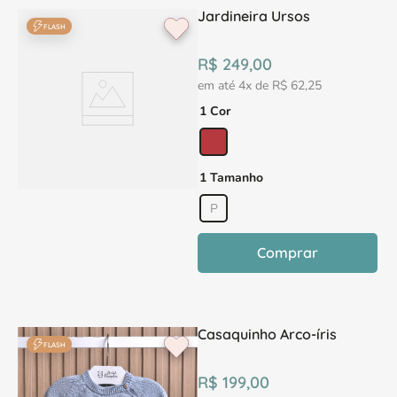
Jardineira Ursos
FLASH
R$
249
,
00
em até
4
x de
R$
62
,
25
1 Cor
1 Tamanho
P
Comprar
Casaquinho Arco-íris
FLASH
R$
199
,
00