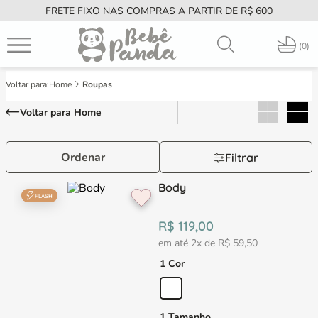
FRETE FIXO NAS COMPRAS A PARTIR DE R$ 600
PT
0
Home
Roupas
Voltar para Home
Ordenar
Filtrar
Body
FLASH
R$
119
,
00
em até
2
x de
R$
59
,
50
1 Cor
1 Tamanho