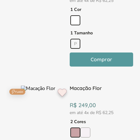
em até
4
x de
R$
62
,
25
1 Cor
1 Tamanho
P
Comprar
Macação Flor
FLASH
R$
249
,
00
em até
4
x de
R$
62
,
25
2 Cores