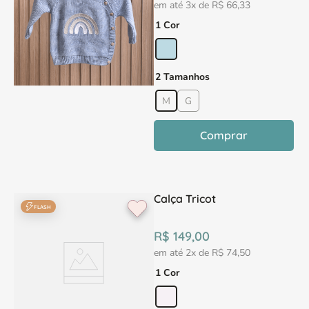
em até
3
x de
R$
66
,
33
1 Cor
2 Tamanhos
M
G
Comprar
Calça Tricot
FLASH
R$
149
,
00
em até
2
x de
R$
74
,
50
1 Cor