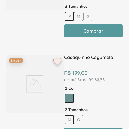
3 Tamanhos
P
M
G
Comprar
Casaquinho Cogumelo
FLASH
R$
199
,
00
em até
3
x de
R$
66
,
33
1 Cor
2 Tamanhos
M
G