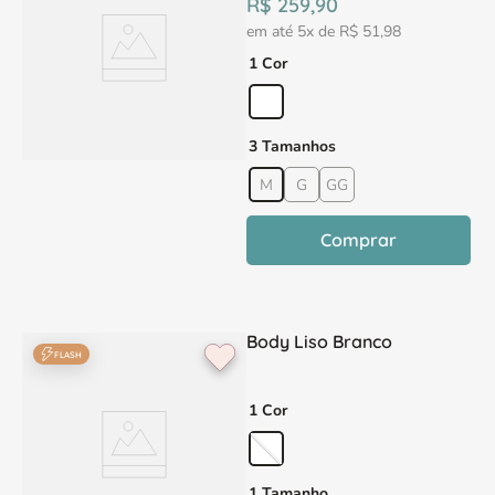
R$
259
,
90
em até
5
x de
R$
51
,
98
1 Cor
3 Tamanhos
M
G
GG
Comprar
Body Liso Branco
FLASH
1 Cor
1 Tamanho