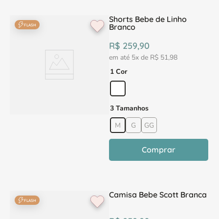
Shorts Bebe de Linho
Branco
FLASH
R$
259
,
90
em até
5
x de
R$
51
,
98
1 Cor
3 Tamanhos
M
G
GG
Comprar
Camisa Bebe Scott Branca
FLASH