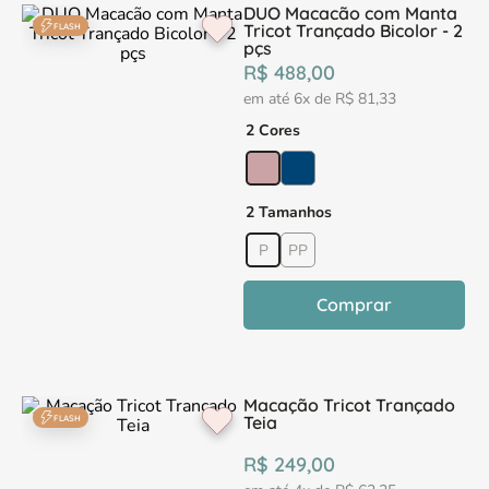
DUO Macacão com Manta
Tricot Trançado Bicolor - 2
FLASH
pçs
R$
488
,
00
em até
6
x de
R$
81
,
33
2 Cores
2 Tamanhos
P
PP
Comprar
Macação Tricot Trançado
Teia
FLASH
R$
249
,
00