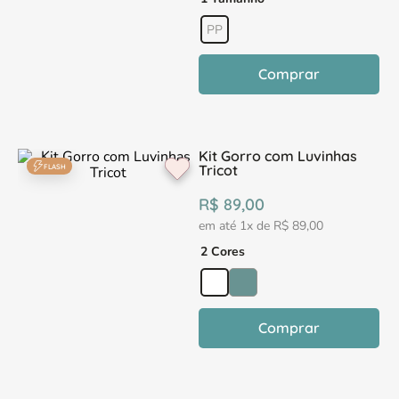
PP
Comprar
Kit Gorro com Luvinhas
Tricot
FLASH
R$
89
,
00
em até
1
x de
R$
89
,
00
2 Cores
Comprar