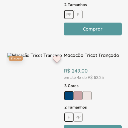
2 Tamanhos
PP
P
Comprar
Macacão Tricot Trançado
FLASH
R$
249
,
00
em até
4
x de
R$
62
,
25
3 Cores
2 Tamanhos
P
PP