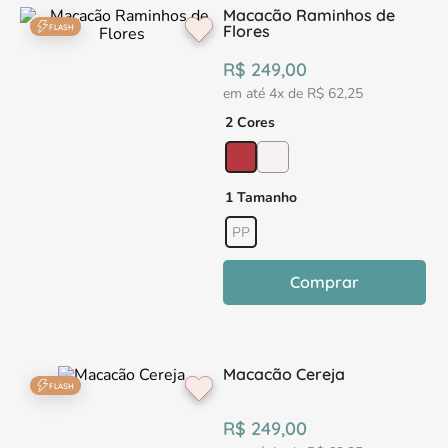
Macacão Raminhos de
Flores
FLASH
R$
249
,
00
em até
4
x de
R$
62
,
25
2 Cores
1 Tamanho
PP
Comprar
Macacão Cereja
FLASH
R$
249
,
00