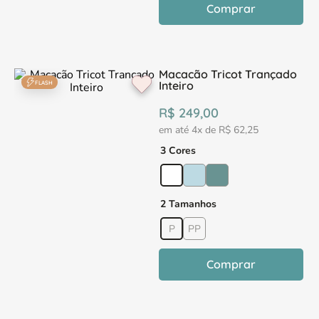
Comprar
Macacão Tricot Trançado
Inteiro
FLASH
R$
249
,
00
em até
4
x de
R$
62
,
25
3 Cores
2 Tamanhos
P
PP
Comprar