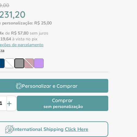
9
,
00
231
,
20
 personalização:
R$
25
,
00
4
x
de
R$
57
,
80
sem juros
219
,
64
à vista no pix
opções de parcelamento
nza
Personalizar e Comprar
Comprar
sem personalização
International Shipping
Click Here