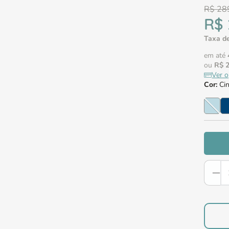
R$
28
R$
Taxa de
em até
ou
R$
Ver 
Cor
:
Ci