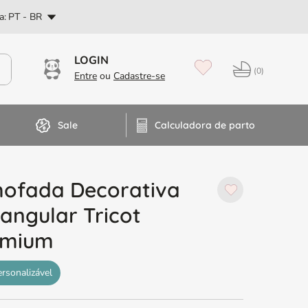
PT
a:
PT - BR
Dúvidas? Fale no WhatsApp
0
Sale
Calculadora de parto
mofada Decorativa
angular Tricot
emium
ersonalizável