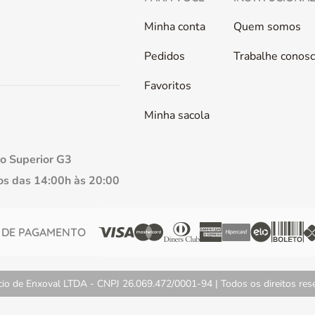
Minha conta
Quem somos
Pedidos
Trabalhe conos
Favoritos
Minha sacola
so Superior G3
s das 14:00h às 20:00
 DE PAGAMENTO
 de Enxoval LTDA - CNPJ 26.069.472/0001-94 | Todos os direitos reser