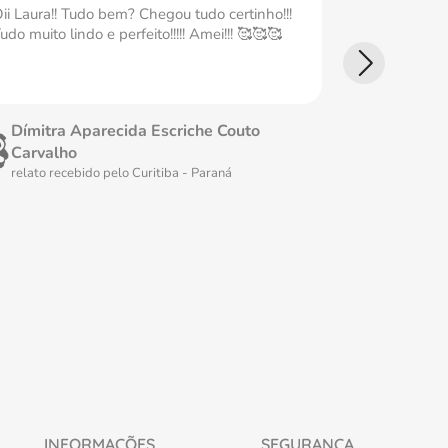
ii Laura!! Tudo bem? Chegou tudo certinho!!!
Ameiii Tudo
udo muito lindo e perfeito!!!!! Amei!!! 🥰🥰🥰
perfeita Ame
Dímitra Aparecida Escriche Couto
Fátima 
Carvalho
relato rec
relato recebido pelo
Curitiba - Paraná
L
INFORMAÇÕES
SEGURANÇA