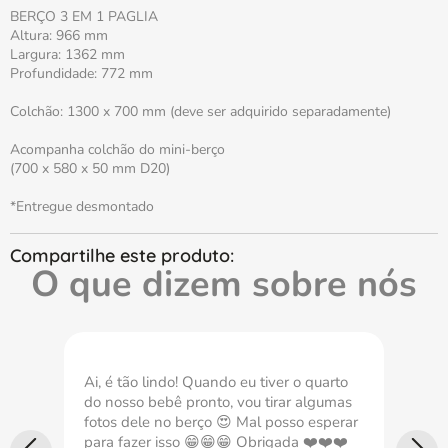
BERÇO 3 EM 1 PAGLIA
Altura: 966 mm
Largura: 1362 mm
Profundidade: 772 mm
Colchão: 1300 x 700 mm (deve ser adquirido separadamente)
Acompanha colchão do mini-berço
(700 x 580 x 50 mm D20)
*Entregue desmontado
O que dizem sobre nós
Ai, é tão lindo! Quando eu tiver o quarto
Com
do nosso bebê pronto, vou tirar algumas
nec
fotos dele no berço 😍 Mal posso esperar
imp
para fazer isso 😁😁😁 Obrigada ❤️❤️❤️