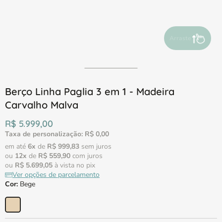
Arraste para ve
Berço Linha Paglia 3 em 1 - Madeira
Carvalho Malva
R$
5
.
999
,
00
Taxa de personalização:
R$
0
,
00
em até
6
x
de
R$
999
,
83
sem juros
ou
12
x
de
R$
559
,
90
com juros
ou
R$
5
.
699
,
05
à vista no pix
Ver opções de parcelamento
Cor
:
Bege