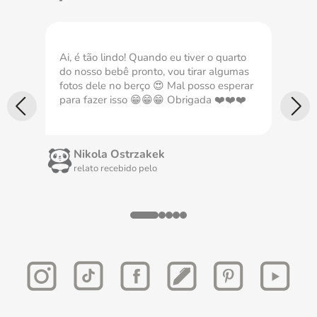
Ai, é tão lindo! Quando eu tiver o quarto
Com
do nosso bebê pronto, vou tirar algumas
nec
fotos dele no berço 😍 Mal posso esperar
imp
para fazer isso 😁😁😁 Obrigada ❤️❤️❤️
Nikola Ostrzakek
relato recebido pelo