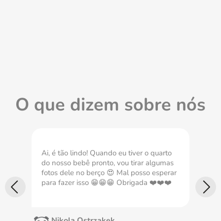
O que dizem sobre nós
Ai, é tão lindo! Quando eu tiver o quarto
Com
do nosso bebê pronto, vou tirar algumas
nec
fotos dele no berço 😍 Mal posso esperar
imp
para fazer isso 😁😁😁 Obrigada ❤️❤️❤️
Nikola Ostrzakek