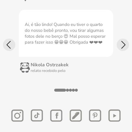
Ai, é tão lindo! Quando eu tiver o quarto
Com
do nosso bebê pronto, vou tirar algumas
nec
fotos dele no berço 😍 Mal posso esperar
imp
para fazer isso 😁😁😁 Obrigada ❤️❤️❤️
Nikola Ostrzakek
relato recebido pelo