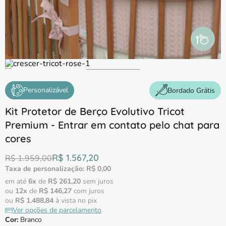
Personalizável
Bordado Grátis
Kit Protetor de Berço Evolutivo Tricot
Premium - Entrar em contato pelo chat para
cores
R$
1
.
567
,
20
R$
1
.
959
,
00
Taxa de personalização:
R$
0
,
00
em até
6
x
de
R$
261
,
20
sem juros
ou
12
x
de
R$
146
,
27
com juros
ou
R$
1
.
488
,
84
à vista no pix
Ver opções de parcelamento
Cor
:
Branco