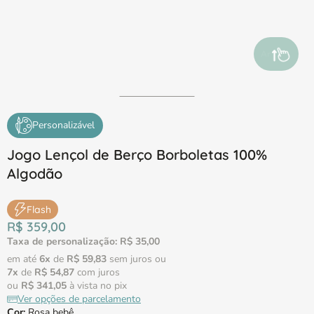
Arraste par
Personalizável
Jogo Lençol de Berço Borboletas 100%
Algodão
Flash
R$
359
,
00
Taxa de personalização:
R$
35
,
00
em até
6
x
de
R$
59
,
83
sem juros
ou
7
x
de
R$
54
,
87
com juros
ou
R$
341
,
05
à vista no pix
Ver opções de parcelamento
Cor
:
Rosa bebê