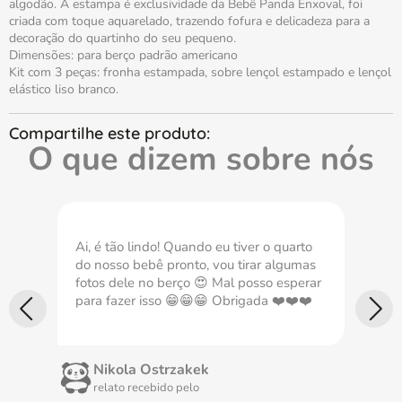
algodão. A estampa é exclusividade da Bebê Panda Enxoval, foi
criada com toque aquarelado, trazendo fofura e delicadeza para a
decoração do quartinho do seu pequeno.
Dimensões: para berço padrão americano
Kit com 3 peças: fronha estampada, sobre lençol estampado e lençol
elástico liso branco.
O que dizem sobre nós
Ai, é tão lindo! Quando eu tiver o quarto
Com
do nosso bebê pronto, vou tirar algumas
nec
fotos dele no berço 😍 Mal posso esperar
imp
para fazer isso 😁😁😁 Obrigada ❤️❤️❤️
Nikola Ostrzakek
relato recebido pelo