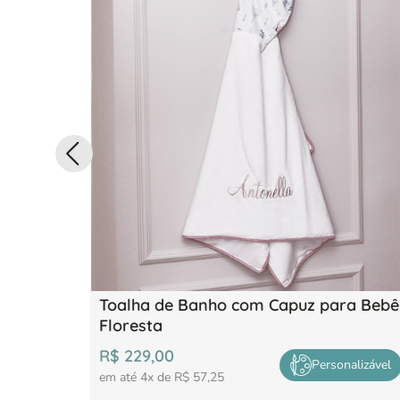
Toalha de Banho com Capuz para Bebê
Floresta
R$
229
,
00
Personalizável
em até
4
x de
R$
57
,
25