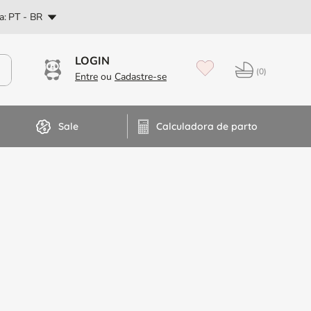
PT
a:
PT - BR
Dúvidas? Fale no WhatsApp
0
Sale
Calculadora de parto