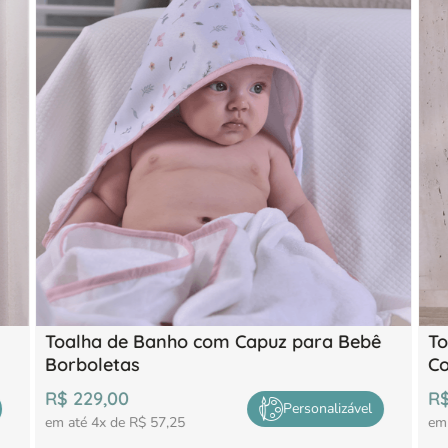
Toalha de Banho com Capuz para Bebê
To
Borboletas
C
R$
229
,
00
R
Personalizável
em até
4
x de
R$
57
,
25
em