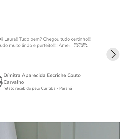
ii Laura!! Tudo bem? Chegou tudo certinho!!!
Ameiii Tudo
udo muito lindo e perfeito!!!!! Amei!!! 🥰🥰🥰
perfeita Ame
Dímitra Aparecida Escriche Couto
Fátima 
Carvalho
relato rec
relato recebido pelo
Curitiba - Paraná