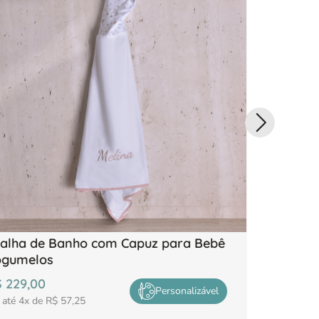
alha de Banho com Capuz para Bebê
Toalha d
ogumelos
Pandas
$
229
,
00
R$
229
,
00
Personalizável
 até
4
x de
R$
57
,
25
em até
4
x de