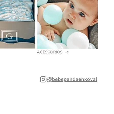
ACESSÓRIOS
@bebepandaenxoval