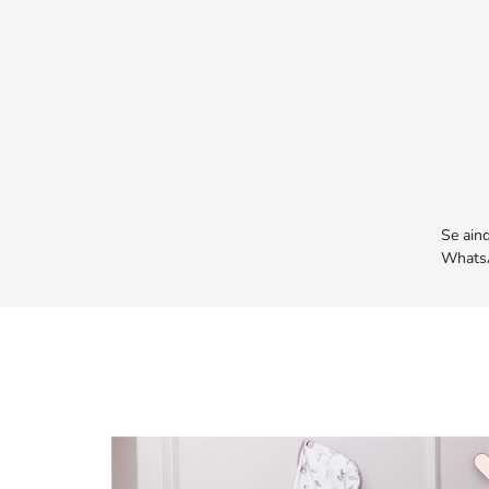
Se ain
WhatsA