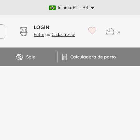
PT
a:
PT - BR
Dúvidas? Fale no WhatsApp
0
Sale
Calculadora de parto