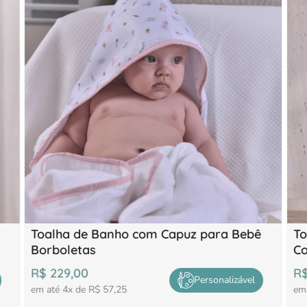
Toalha de Banho com Capuz para Bebê
To
Borboletas
C
R$
229
,
00
R
Personalizável
em até
4
x de
R$
57
,
25
em