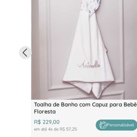
Toalha de Banho com Capuz para Bebê
Floresta
R$
229
,
00
Personalizável
em até
4
x de
R$
57
,
25