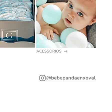
ACESSÓRIOS
@bebepandaenxoval