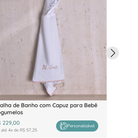
alha de Banho com Capuz para Bebê
Toalha d
ogumelos
Pandas
$
229
,
00
R$
229
,
00
Personalizável
 até
4
x de
R$
57
,
25
em até
4
x de