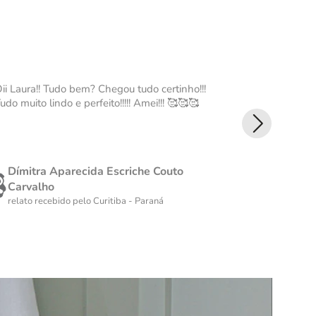
ii Laura!! Tudo bem? Chegou tudo certinho!!!
Ameiii Tudo
udo muito lindo e perfeito!!!!! Amei!!! 🥰🥰🥰
perfeita Ame
Dímitra Aparecida Escriche Couto
Fátima 
Carvalho
relato rec
relato recebido pelo
Curitiba - Paraná