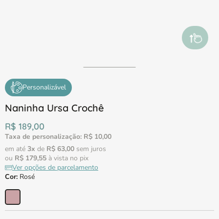
Arraste pa
Personalizável
Naninha Ursa Crochê
R$
189
,
00
Taxa de personalização:
R$
10
,
00
em até
3
x
de
R$
63
,
00
sem juros
ou
R$
179
,
55
à vista no pix
Ver opções de parcelamento
Cor
:
Rosé