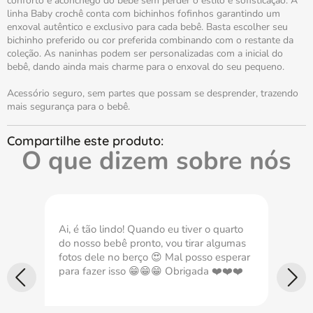
conforto e aconchego do bebê sem perder o estilo e sofisticação. A
linha Baby crochê conta com bichinhos fofinhos garantindo um
enxoval autêntico e exclusivo para cada bebê. Basta escolher seu
bichinho preferido ou cor preferida combinando com o restante da
coleção. As naninhas podem ser personalizadas com a inicial do
bebê, dando ainda mais charme para o enxoval do seu pequeno.
Acessório seguro, sem partes que possam se desprender, trazendo
mais segurança para o bebê.
O que dizem sobre nós
Ai, é tão lindo! Quando eu tiver o quarto
Com
do nosso bebê pronto, vou tirar algumas
nec
fotos dele no berço 😍 Mal posso esperar
imp
para fazer isso 😁😁😁 Obrigada ❤️❤️❤️