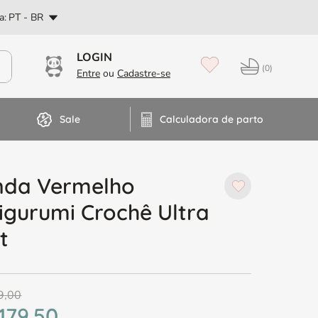
PT
a:
PT - BR
Dúvidas? Fale no WhatsApp
0
Sale
Calculadora de parto
nda Vermelho
gurumi Crochê Ultra
t
9
,
00
179
,
50