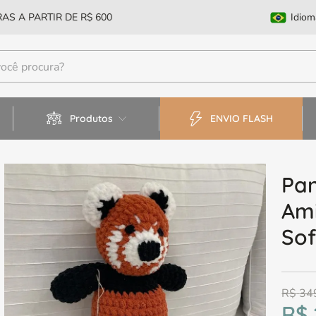
AS A PARTIR DE R$ 600
Idiom
Produtos
ENVIO FLASH
Pa
Ami
Sof
R$
34
R$