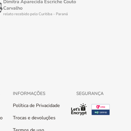
Dímitra Aparecida Escriche Couto
Fátima 
Carvalho
relato rec
relato recebido pelo
Curitiba - Paraná
L
INFORMAÇÕES
SEGURANÇA
Política de Privacidade
co
Trocas e devoluções
Termos de uso