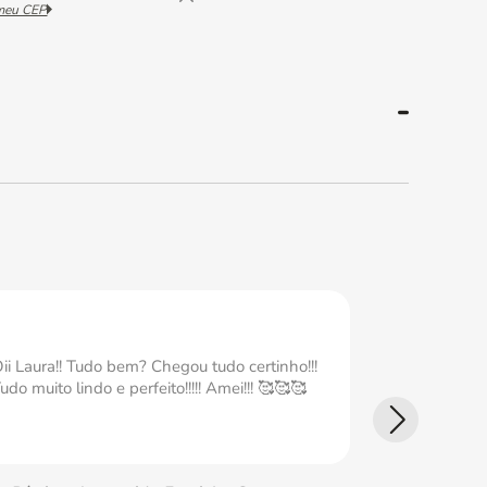
 meu CEP
ii Laura!! Tudo bem? Chegou tudo certinho!!!
Ameiii Tudo
udo muito lindo e perfeito!!!!! Amei!!! 🥰🥰🥰
perfeita Ame