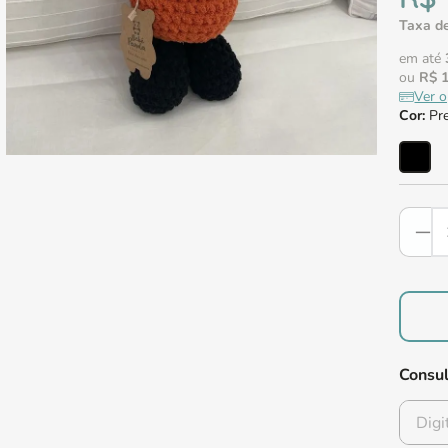
Taxa de
em até
ou
R$
Ver 
Cor
:
Pr
Consul