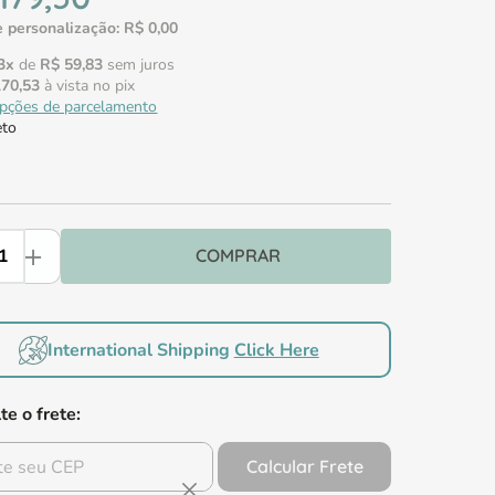
 personalização:
R$
0
,
00
3
x
de
R$
59
,
83
sem juros
170
,
53
à vista no pix
opções de parcelamento
eto
Comprar
International Shipping
Click Here
te o frete:
Calcular Frete