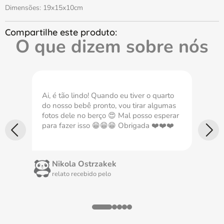
Dimensões: 19x15x10cm
O que dizem sobre nós
Ai, é tão lindo! Quando eu tiver o quarto
Com
do nosso bebê pronto, vou tirar algumas
nec
fotos dele no berço 😍 Mal posso esperar
imp
para fazer isso 😁😁😁 Obrigada ❤️❤️❤️
Nikola Ostrzakek
relato recebido pelo