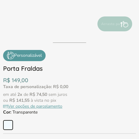
Arraste para ver m
Personalizável
Porta Fraldas
R$
149
,
00
Taxa de personalização:
R$
0
,
00
em até
2
x
de
R$
74
,
50
sem juros
ou
R$
141
,
55
à vista no pix
Ver opções de parcelamento
Cor
:
Transparente