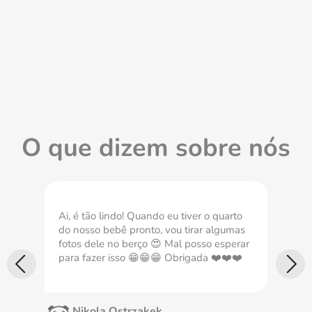
O que dizem sobre nós
Ai, é tão lindo! Quando eu tiver o quarto
Com
do nosso bebê pronto, vou tirar algumas
nec
fotos dele no berço 😍 Mal posso esperar
imp
para fazer isso 😁😁😁 Obrigada ❤️❤️❤️
Nikola Ostrzakek