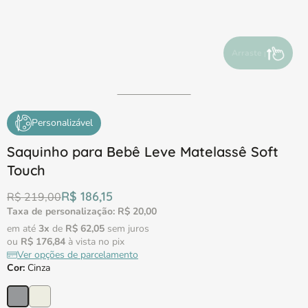
Arraste para ver
Personalizável
Saquinho para Bebê Leve Matelassê Soft
Touch
R$
186
,
15
R$
219
,
00
Taxa de personalização:
R$
20
,
00
em até
3
x
de
R$
62
,
05
sem juros
ou
R$
176
,
84
à vista no pix
Ver opções de parcelamento
Cor
:
Cinza