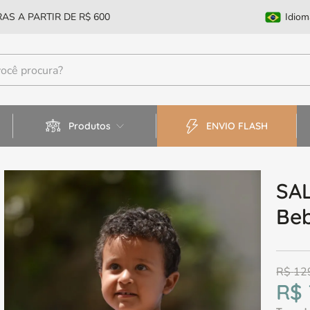
AS A PARTIR DE R$ 600
Idiom
Produtos
ENVIO FLASH
SAL
Be
R$
12
R$