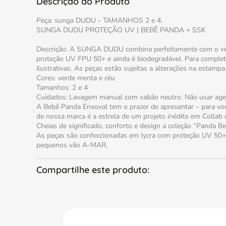
Descrição do Produto
Peça: sunga DUDU - TAMANHOS 2 e 4.
SUNGA DUDU PROTEÇÃO UV | BEBÊ PANDA + SSK
Descrição: A SUNGA DUDU combina perfeitamente com o verão 
proteção UV FPU 50+ e ainda é biodegradável. Para comple
ilustrativas. As peças estão sujeitas a alterações na estamp
Cores: verde menta e céu
Tamanhos: 2 e 4
Cuidados: Lavagem manual com sabão neutro. Não usar agente
A Bebê Panda Enxoval tem o prazer de apresentar – para vo
de nossa marca é a estrela de um projeto inédito em Collab 
Cheias de significado, conforto e design a coleção “Panda B
As peças são confeccionadas em lycra com proteção UV 50+ 
pequenos vão A-MAR.