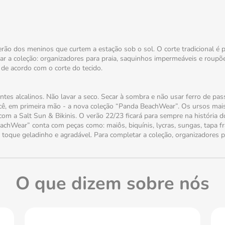
dos meninos que curtem a estação sob o sol. O corte tradicional é put
tar a coleção: organizadores para praia, saquinhos impermeáveis e ro
a de acordo com o corte do tecido.
s alcalinos. Não lavar a seco. Secar à sombra e não usar ferro de pass
cê, em primeira mão - a nova coleção “Panda BeachWear”. Os ursos mai
com a Salt Sun & Bikinis. O verão 22/23 ficará para sempre na história 
eachWear” conta com peças como: maiôs, biquínis, lycras, sungas, tapa f
toque geladinho e agradável. Para completar a coleção, organizadores 
O que dizem sobre nós