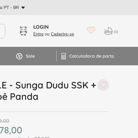
PT
a:
PT - BR
Dúvidas? Fale no WhatsApp
0
Sale
Calculadora de parto
E - Sunga Dudu SSK +
bê Panda
9
,
00
78
,
00