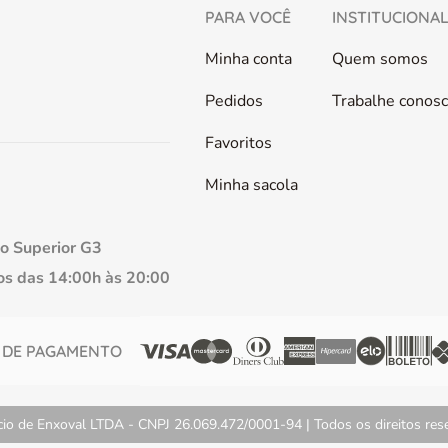
PARA VOCÊ
INSTITUCIONA
Minha conta
Quem somos
Pedidos
Trabalhe conos
Favoritos
Minha sacola
so Superior G3
s das 14:00h às 20:00
 DE PAGAMENTO
 de Enxoval LTDA - CNPJ 26.069.472/0001-94 | Todos os direitos reser