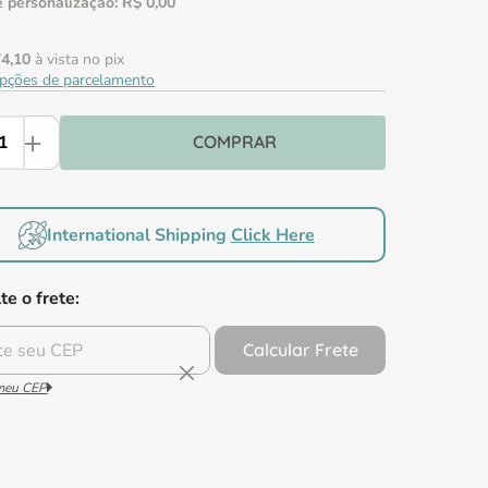
 personalização:
R$
0
,
00
74
,
10
à vista no pix
opções de parcelamento
Comprar
International Shipping
Click Here
te o frete:
Calcular Frete
 meu CEP