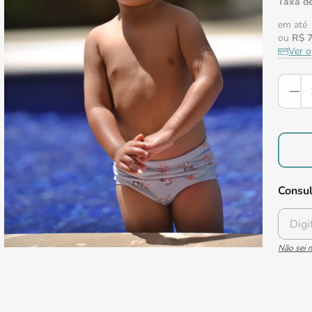
Taxa de
em até
ou
R$
Ver 
Consul
Não sei