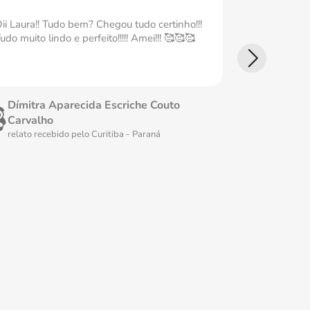
ii Laura!! Tudo bem? Chegou tudo certinho!!!
Ameiii Tudo
udo muito lindo e perfeito!!!!! Amei!!! 🥰🥰🥰
perfeita Ame
Dímitra Aparecida Escriche Couto
Fátima 
Carvalho
relato rec
relato recebido pelo
Curitiba - Paraná