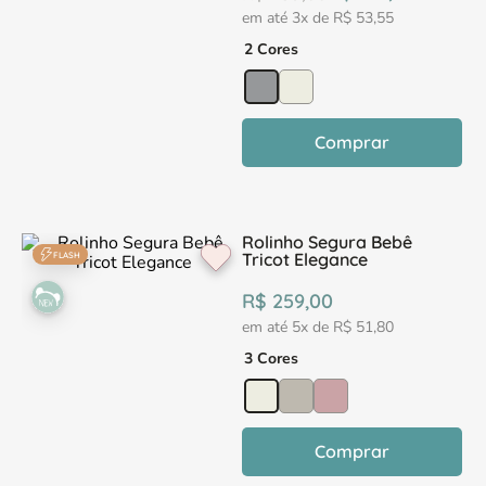
em até
3
x de
R$
53
,
55
2 Cores
Comprar
Rolinho Segura Bebê
Tricot Elegance
FLASH
R$
259
,
00
em até
5
x de
R$
51
,
80
3 Cores
Comprar