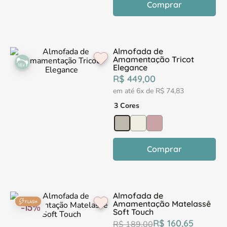
Comprar
Almofada de
Amamentação Tricot
Elegance
R$
449
,
00
em até
6
x de
R$
74
,
83
3 Cores
Comprar
Almofada de
Amamentação Matelassê
FLASH
-
15%
Soft Touch
R$
160
,
65
R$
189
,
00