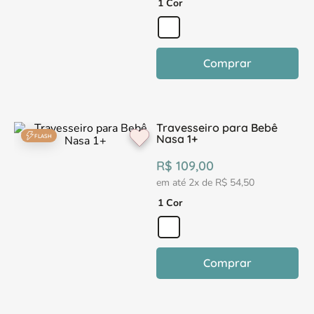
1 Cor
Comprar
Travesseiro para Bebê
Nasa 1+
FLASH
R$
109
,
00
em até
2
x de
R$
54
,
50
1 Cor
Comprar