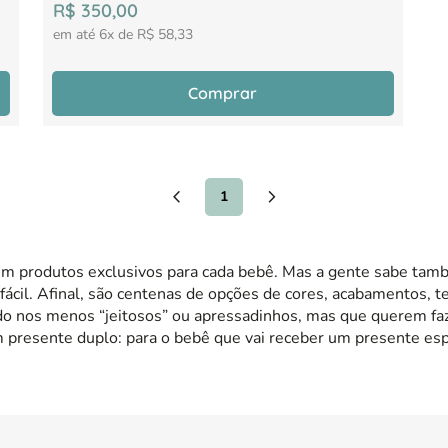
R$
350
,
00
em até
6
x de
R$
58
,
33
Comprar
1
m produtos exclusivos para cada bebê. Mas a gente sabe tamb
fácil. Afinal, são centenas de opções de cores, acabamentos, t
do nos menos “jeitosos” ou apressadinhos, mas que querem fa
 presente duplo: para o bebê que vai receber um presente espe