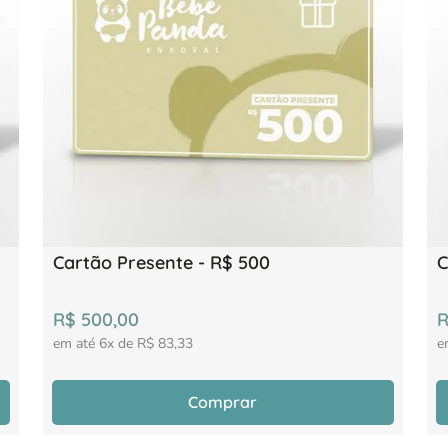
Cartão Presente - R$ 500
C
R$
500
,
00
em até
6
x de
R$
83
,
33
e
Comprar