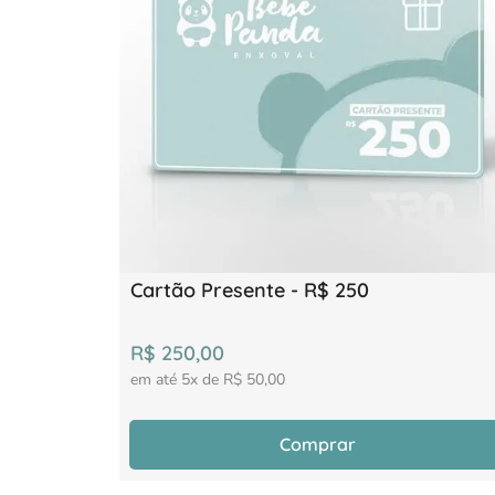
Cartão Presente - R$ 250
R$
250
,
00
em até
5
x de
R$
50
,
00
Comprar