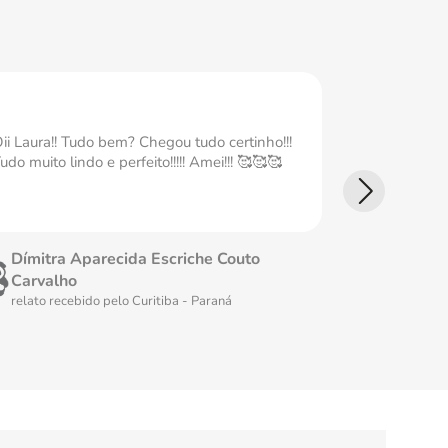
ii Laura!! Tudo bem? Chegou tudo certinho!!!
Ameiii Tudo
udo muito lindo e perfeito!!!!! Amei!!! 🥰🥰🥰
perfeita Ame
Dímitra Aparecida Escriche Couto
Fátima 
Carvalho
relato rec
relato recebido pelo
Curitiba - Paraná