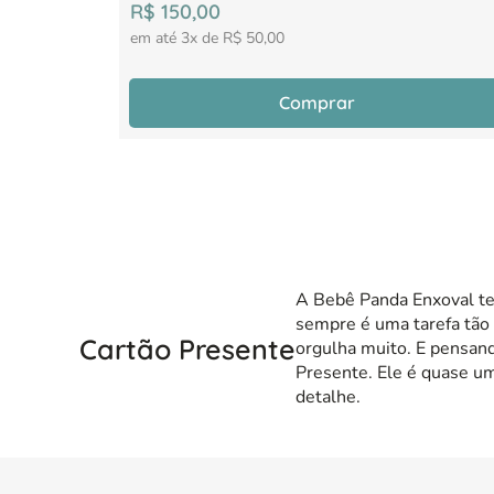
R$
150
,
00
em até
3
x de
R$
50
,
00
Comprar
A Bebê Panda Enxoval te
sempre é uma tarefa tão 
Cartão Presente
orgulha muito. E pensan
Presente. Ele é quase um
detalhe.