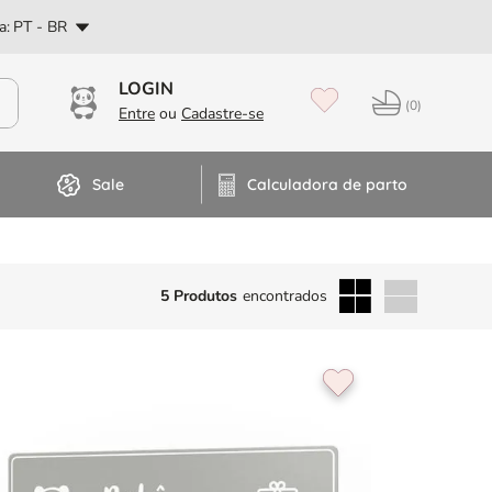
PT
a:
PT - BR
Dúvidas? Fale no WhatsApp
0
Sale
Calculadora de parto
5 Produtos