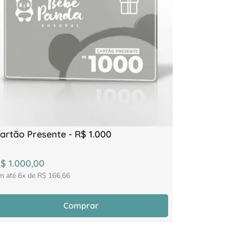
artão Presente - R$ 1.000
R$
1
.
000
,
00
m até
6
x de
R$
166
,
66
Comprar